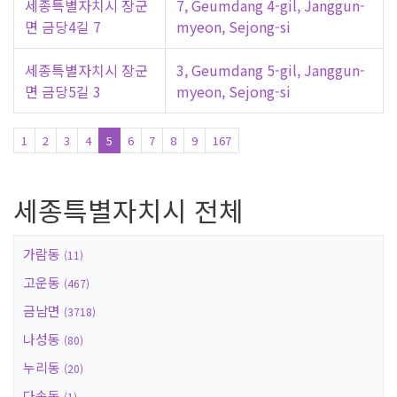
세종특별자치시 장군
7, Geumdang 4-gil, Janggun-
면 금당4길 7
myeon, Sejong-si
세종특별자치시 장군
3, Geumdang 5-gil, Janggun-
면 금당5길 3
myeon, Sejong-si
1
2
3
4
5
6
7
8
9
167
세종특별자치시 전체
가람동
(11)
고운동
(467)
금남면
(3718)
나성동
(80)
누리동
(20)
다솜동
(1)