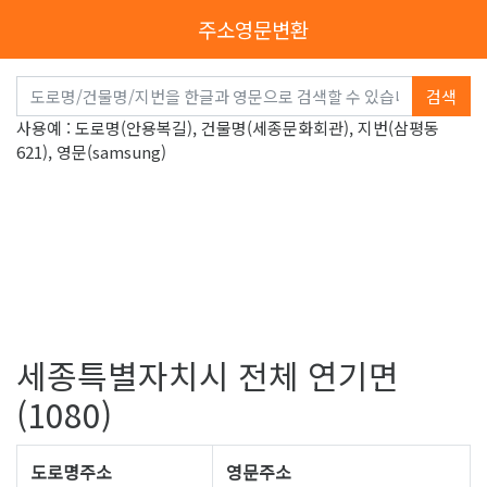
주소영문변환
검색
사용예 : 도로명(안용복길), 건물명(세종문화회관), 지번(삼평동
621), 영문(samsung)
세종특별자치시 전체 연기면
(1080)
도로명주소
영문주소