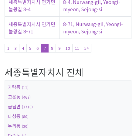
세종특별자치시 연기면
8-4, Nurwang-gil, Yeongi-
눌왕길 8-4
myeon, Sejong-si
세종특별자치시 연기면
8-71, Nurwang-gil, Yeongi-
눌왕길 8-71
myeon, Sejong-si
1
3
4
5
6
7
8
9
10
11
54
세종특별자치시 전체
가람동
(11)
고운동
(467)
금남면
(3718)
나성동
(80)
누리동
(20)
다솜동
(1)