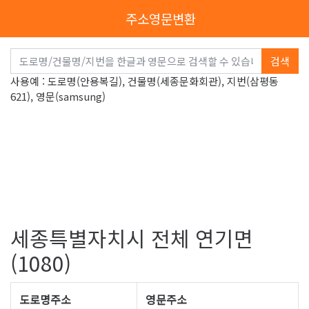
주소영문변환
검색
사용예 : 도로명(안용복길), 건물명(세종문화회관), 지번(삼평동
621), 영문(samsung)
세종특별자치시 전체 연기면
(1080)
도로명주소
영문주소