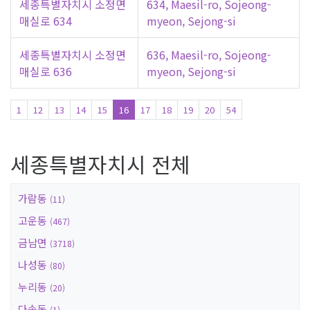
세종특별자치시 소정면
634, Maesil-ro, Sojeong-
매실로 634
myeon, Sejong-si
세종특별자치시 소정면
636, Maesil-ro, Sojeong-
매실로 636
myeon, Sejong-si
1
12
13
14
15
16
17
18
19
20
54
세종특별자치시 전체
가람동
(11)
고운동
(467)
금남면
(3718)
나성동
(80)
누리동
(20)
다솜동
(1)