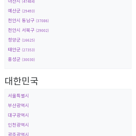
아산시
(47484)
예산군
(29493)
천안시 동남구
(37086)
천안시 서북구
(29002)
청양군
(16625)
태안군
(27353)
홍성군
(30030)
대한민국
서울특별시
부산광역시
대구광역시
인천광역시
광주광역시