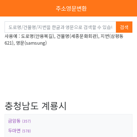
주소영문변환
검색
사용예 : 도로명(안용복길), 건물명(세종문화회관), 지번(삼평동
621), 영문(samsung)
충청남도 계룡시
금암동
(357)
두마면
(578)