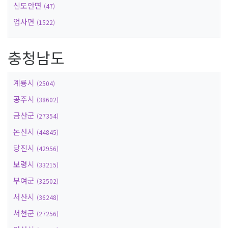
신도안면
(47)
엄사면
(1522)
충청남도
계룡시
(2504)
공주시
(38602)
금산군
(27354)
논산시
(44845)
당진시
(42956)
보령시
(33215)
부여군
(32502)
서산시
(36248)
서천군
(27256)