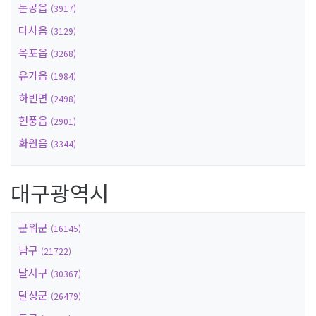
논공읍
(3917)
다사읍
(3129)
옥포읍
(3268)
유가읍
(1984)
하빈면
(2498)
현풍읍
(2901)
화원읍
(3344)
대구광역시
군위군
(16145)
남구
(21722)
달서구
(30367)
달성군
(26479)