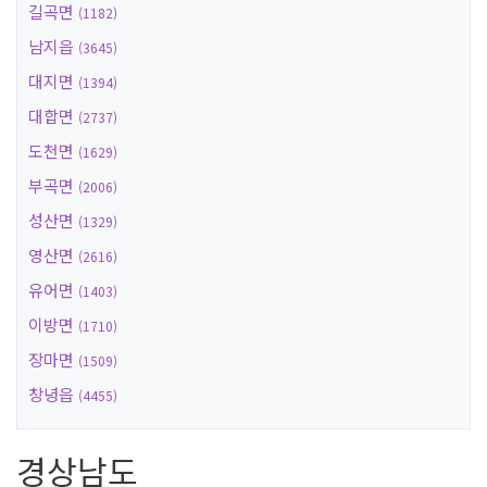
길곡면
(1182)
남지읍
(3645)
대지면
(1394)
대합면
(2737)
도천면
(1629)
부곡면
(2006)
성산면
(1329)
영산면
(2616)
유어면
(1403)
이방면
(1710)
장마면
(1509)
창녕읍
(4455)
경상남도